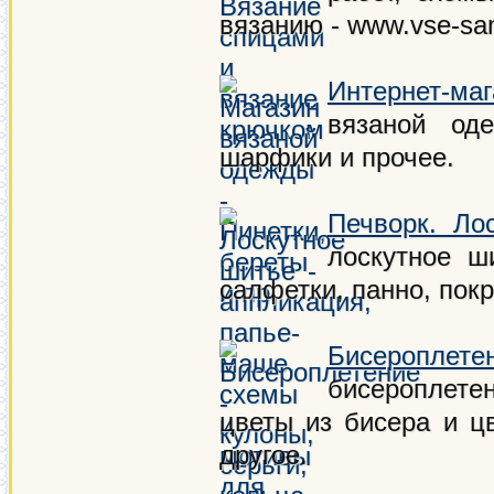
вязанию - www.vse-sa
Интернет-ма
вязаной оде
шарфики и прочее.
Печворк. Ло
лоскутное ш
салфетки, панно, покр
Бисероплете
бисероплетен
цветы из бисера и ц
другое.