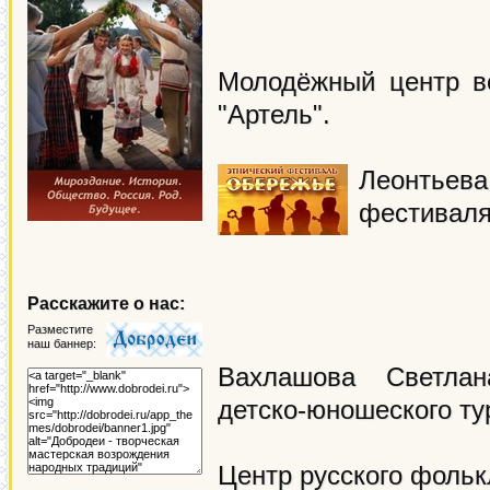
Молодёжный центр в
"Артель".
Леонтьева
фестиваля
Расскажите о нас:
Разместите
наш баннер:
Вахлашова Светлан
детско-юношеского ту
Центр русского фолькл