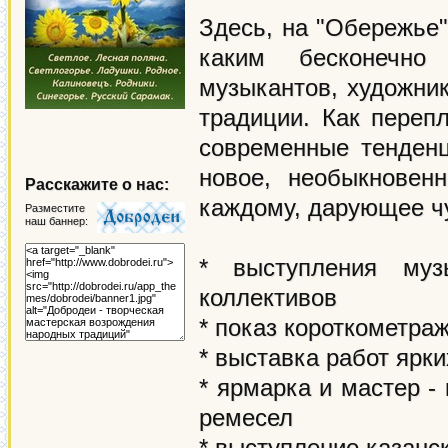
Здесь, на "Обережье"
каким бесконечно
музыкантов, художник
традиции. Как переп
современные тенденц
новое, необыкновенн
Расскажите о нас:
каждому, дарующее чу
Разместите
наш баннер:
* выступления муз
коллективов
* показ короткометр
* выставка работ ярк
* ярмарка и мастер -
ремесел
* выступление казанск